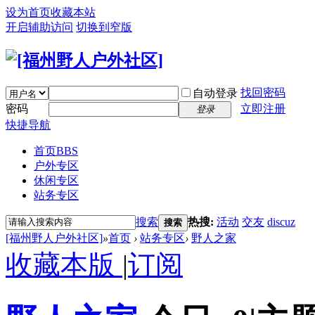
设为首页
收藏本站
开启辅助访问
切换到窄版
找回密码
自动登录
密码
立即注册
登录
快捷导航
首页
BBS
户外专区
休闲专区
站务专区
搜索
热搜:
活动
交友
discuz
搜索
[福州野人户外社区]
»
首页
›
站务专区
›
野人之家
收藏本版
|
订阅