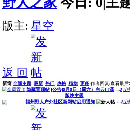
野人之家
今日:
0
|
主题
版主:
星空
返 回
新窗
全部主题
最新
热门
热帖
精华
更多
作者
回复/查看
最后
隐藏置顶帖
[公告]8月8日（周六）白云山溪
...
2
山
版块主题
福州野人户外社区新网站启用通知
...
2
山